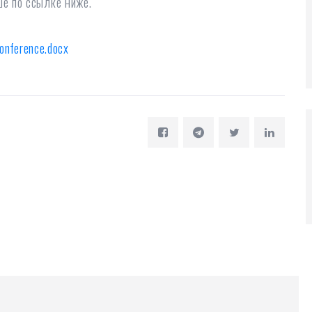
е по ссылке ниже.
onference.docx