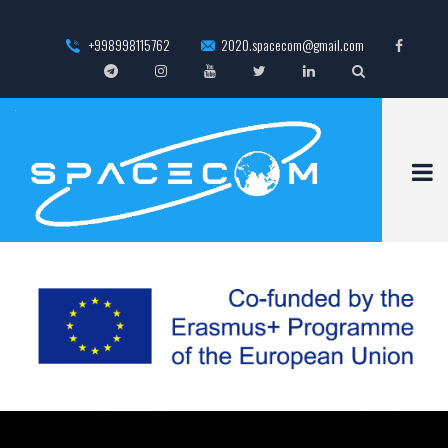
+998998115762
2020.spacecom@gmail.com