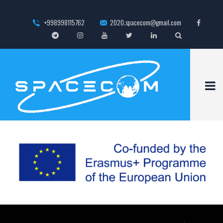
+998998115762
2020.spacecom@gmail.com