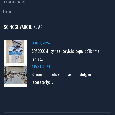
Loyiha boshqaruvi
Tender
SO'NGGI YANGILIKLAR
14 ИЮЛ, 2024
SPACECOM loyihasi bo'yicha o'quv qo'llanma
ishlab...
4 МАРТ, 2024
Spacecom loyihasi doirasida ochilgan
laboratoriya...