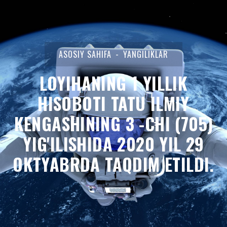
ASOSIY SAHIFA
YANGILIKLAR
LOYIHANING 1 YILLIK
HISOBOTI TATU ILMIY
KENGASHINING 3 -CHI (705)
YIG'ILISHIDA 2020 YIL 29
OKTYABRDA TAQDIM ETILDI.