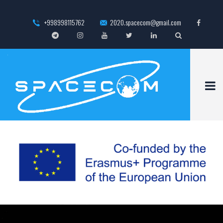
+998998115762
2020.spacecom@gmail.com