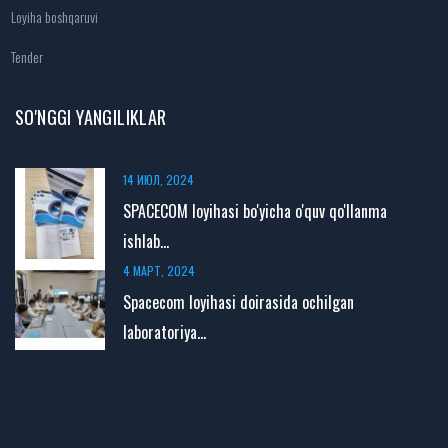
Loyiha boshqaruvi
Tender
SO'NGGI YANGILIKLAR
14 ИЮЛ, 2024
SPACECOM loyihasi bo'yicha o'quv qo'llanma
ishlab...
4 МАРТ, 2024
Spacecom loyihasi doirasida ochilgan
laboratoriya...