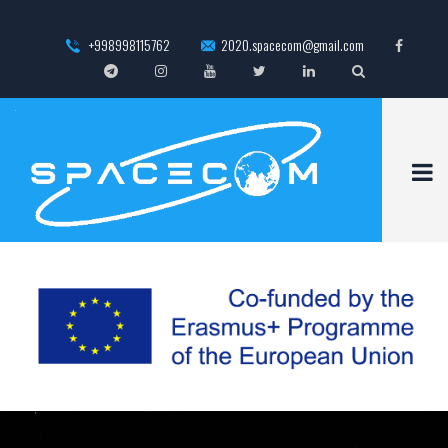
+998998115762
2020.spacecom@gmail.com