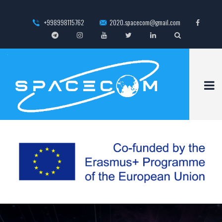
+998998115762
2020.spacecom@gmail.com