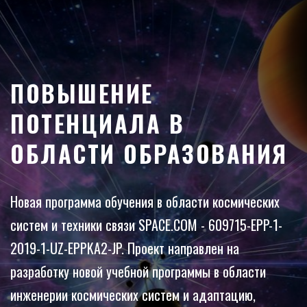
ДОСТУПНЫЕ
ПОВЫШЕНИЕ
МАГИСТЕРСКИЕ
ПОТЕНЦИАЛА В
ПРОГРАММЫ
ОБЛАСТИ ОБРАЗОВАНИЯ
В настоящее время в Ташкентском университете
Новая программа обучения в области космических
информационных технологий имени Мухаммада аль-
систем и техники связи SPACE.COM - 609715-EPP-1-
Хорезми есть возможность поступить в магистратуру
2019-1-UZ-EPPKA2-JP. Проект направлен на
по специальности «Системы спутниковой связи», а в
разработку новой учебной программы в области
Ташкентском государственном техническом
инженерии космических систем и адаптацию,
университете имени Мирзо Улугбека - в магистратуру