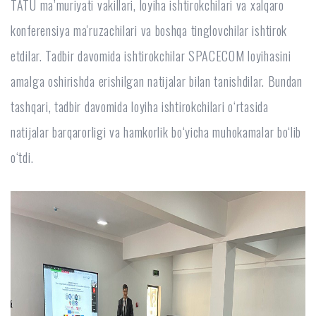
TATU ma’muriyati vakillari, loyiha ishtirokchilari va xalqaro
konferensiya ma'ruzachilari va boshqa tinglovchilar ishtirok
etdilar. Tadbir davomida ishtirokchilar SPACECOM loyihasini
amalga oshirishda erishilgan natijalar bilan tanishdilar. Bundan
tashqari, tadbir davomida loyiha ishtirokchilari oʻrtasida
natijalar barqarorligi va hamkorlik boʻyicha muhokamalar boʻlib
oʻtdi.