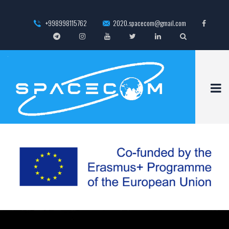
+998998115762
2020.spacecom@gmail.com