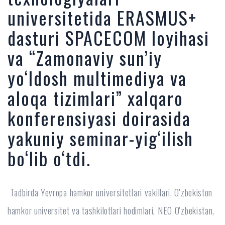
universitetida ERASMUS+
dasturi SPACECOM loyihasi
va “Zamonaviy sun’iy
yo‘ldosh multimediya va
aloqa tizimlari” xalqaro
konferensiyasi doirasida
yakuniy seminar-yig‘ilish
bo‘lib o‘tdi.
Tadbirda Yevropa hamkor universitetlari vakillari, O'zbekiston
hamkor universitet va tashkilotlari hodimlari, NEO O'zbekistan,