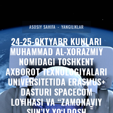
ASOSIY SAHIFA
YANGILIKLAR
24-25-OKTYABR KUNLARI
MUHAMMAD AL-XORAZMIY
NOMIDAGI TOSHKENT
AXBOROT TEXNOLOGIYALARI
UNIVERSITETIDA ERASMUS+
DASTURI SPACECOM
LOYIHASI VA “ZAMONAVIY
SUN’IY YO‘LDOSH